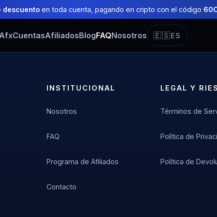
 descuento
en toda cuenta, pagando en cripto con el código
60
TAfx
Cuentas
Afiliados
Blog
FAQ
Nosotros
🇪🇸
ES
INSTITUCIONAL
LEGAL Y RIE
Nosotros
Términos de Serv
FAQ
Política de Priva
Programa de Afiliados
Política de Devo
Contacto