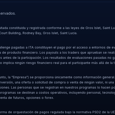
servados.
itada constituida y registrada conforme a las leyes de Gros Islet, Saint 
t Building, Rodney Bay, Gros Islet, Saint Lucia.
hallenge pagadas a ITA constituyen el pago por el acceso a entornos de e
ma de producto financiero. Los payouts a los traders que aprueban se real
s antes de la participación. Los resultados de evaluaciones pasadas no gar
 implica ningún riesgo financiero real para el participante más allá de la
onjunto, la "Empresa") se proporciona únicamente como información genera
inversión, una oferta o solicitud de compra o venta de ningún valor, ni un
siones. Las personas que se registran en nuestros programas lo hacen po
 programas se destinan a costos operativos, incluyendo personal, tecnolo
venta de futuros, opciones o forex.
forma de orquestación de pagos regulada bajo la normativa PSD2 de la UE)