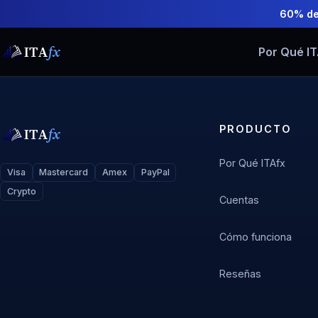
60% de
ITA
fx
Por Qué I
PRODUCTO
ITA
fx
Por Qué ITAfx
Visa
Mastercard
Amex
PayPal
Crypto
Cuentas
Cómo funciona
Reseñas