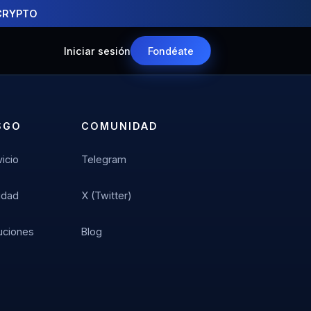
CRYPTO
Iniciar sesión
Fondéate
SGO
COMUNIDAD
icio
Telegram
cidad
X (Twitter)
luciones
Blog